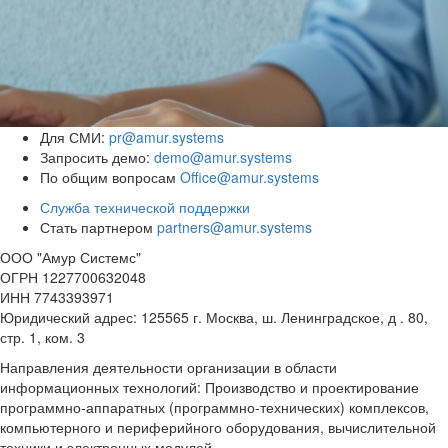
Для СМИ:
pr@amur.systems
Запросить демо:
demo@amur.systems
По общим вопросам
Office@amur.systems
Служба технической поддержки
Стать партнером
partners@amur.systems
ООО "Амур Системс"
ОГРН 1227700632048
ИНН 7743393971
Юридический адрес: 125565 г. Москва, ш. Ленинградское, д . 80,
стр. 1, ком. 3
Направления деятельности организации в области
информационных технологий: Производство и проектирование
программно-аппаратных (программно-технических) комплексов,
компьютерного и периферийного оборудования, вычислительной
техники и электронных модулей.