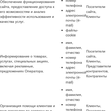
номер
Обеспечение функционирования
телефона
сайта, предоставление доступа к
Посетители
адрес
его возможностям и анализ
сайта,
электронной
эффективности использования и
Клиенты
почты (e-
качества услуг.
mail)
файлы-
cookie
имя,
фамилия,
Посетители
отчество
Информирование о товарах,
сайта,
номер
услугах, специальных акциях,
Клиенты,
телефона
включая рекламные,
Представители
адрес
предложениях Оператора.
контрагентов,
электронной
Контрагенты
почты (e-
mail)
имя,
фамилия,
отчество
номер
Организация помощи клиентам и
Клиенты,
телефона
пользователям по сервисным и
Посетители