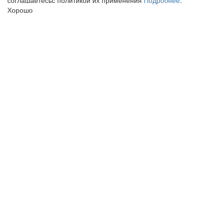
соглашаетесьс политикой их применения
Подробнее
.
Хорошо