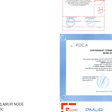
ХД AMUR NODE
ОС