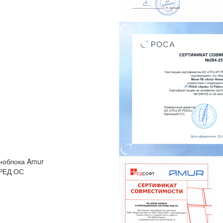
ноблока Amur
 РЕД ОС