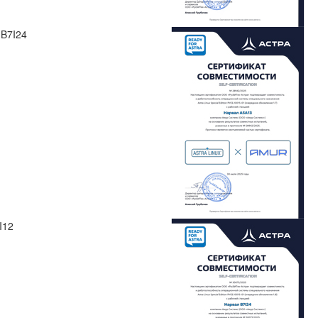
 B7I24
I12