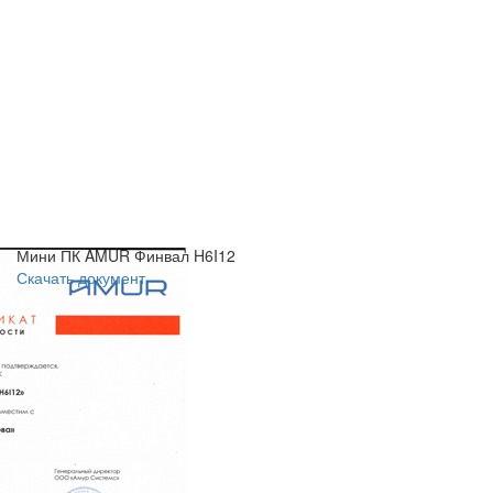
Мини ПК AMUR Финвал H6I12
Скачать документ