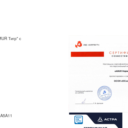
UR Тигр" с
 A5A11